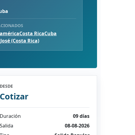
Cuba
ACIONADOS
américa
Costa Rica
Cuba
José (Costa Rica)
DESDE
Cotizar
Duración
09 días
Salida
08-08-2026