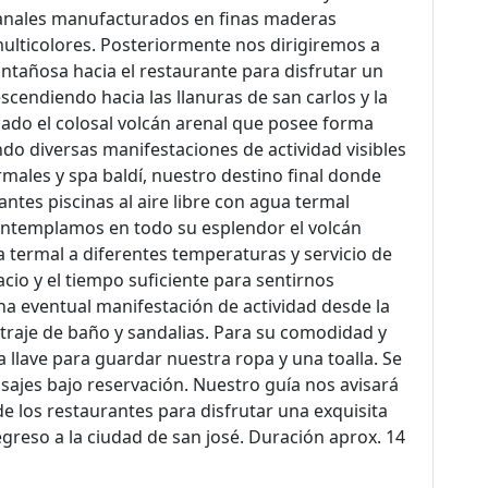
anales manufacturados en finas maderas
multicolores. Posteriormente nos dirigiremos a
tañosa hacia el restaurante para disfrutar un
scendiendo hacia las llanuras de san carlos y la
cado el colosal volcán arenal que posee forma
do diversas manifestaciones de actividad visibles
rmales y spa baldí, nuestro destino final donde
antes piscinas al aire libre con agua termal
ontemplamos en todo su esplendor el volcán
 termal a diferentes temperaturas y servicio de
acio y el tiempo suficiente para sentirnos
na eventual manifestación de actividad desde la
u traje de baño y sandalias. Para su comodidad y
 llave para guardar nuestra ropa y una toalla. Se
asajes bajo reservación. Nuestro guía nos avisará
e los restaurantes para disfrutar una exquisita
regreso a la ciudad de san josé. Duración aprox. 14