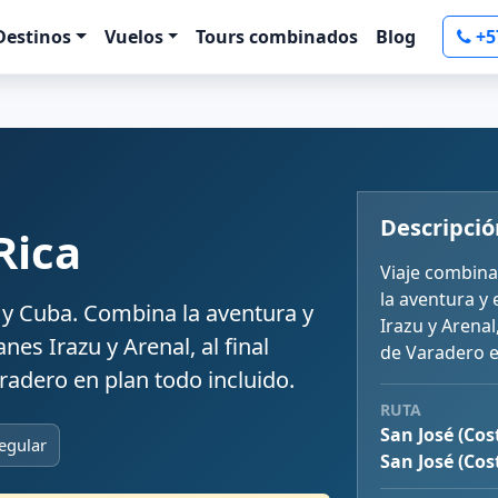
Destinos
Vuelos
Tours combinados
Blog
+5
Descripció
Rica
Viaje combina
la aventura y
 y Cuba. Combina la aventura y
Irazu y Arenal
nes Irazu y Arenal, al final
de Varadero e
radero en plan todo incluido.
RUTA
San José (Cos
egular
San José (Cos