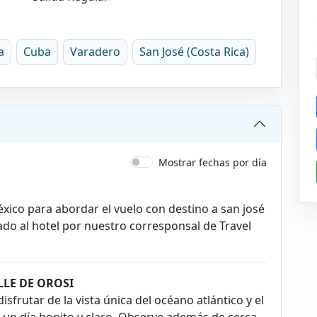
a
Cuba
Varadero
San José (Costa Rica)
Mostrar fechas por día
éxico para abordar el vuelo con destino a san josé
lado al hotel por nuestro corresponsal de Travel
LLE DE OROSI
sfrutar de la vista única del océano atlántico y el
n un día bonito y claro. Observe además de cerca