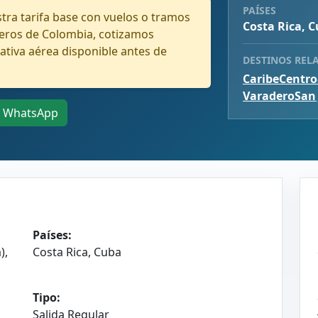
PAÍSES
ra tarifa base con vuelos o tramos
Costa Rica, 
jeros de Colombia, cotizamos
ativa aérea disponible antes de
DESTINOS REL
Caribe
Centro
Varadero
San 
WhatsApp
Países:
),
Costa Rica, Cuba
Tipo:
Salida Regular