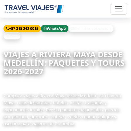
+57 315 242 0015
WhatsApp
Solicitar cotización
Chat
Inicio
Viajes
Riviera Maya desde Medellín
VIAJES A RIVIERA MAYA DESDE
MEDELLÍN: PAQUETES Y TOURS
2026-2027
8 paquetes disponibles
Compara viajes a Riviera Maya desde Medellín con Riviera
Maya, rutas destacadas, hoteles, visitas, traslados y
experiencias locales. Revisa paquetes disponibles, precios
por persona, duración, hoteles, vuelos cuando aplique y
asesoría para viajeros de Colombia.