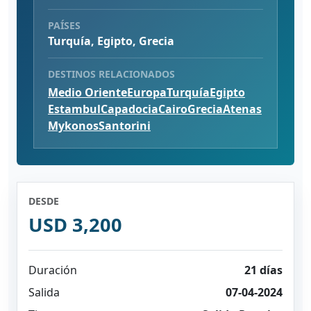
PAÍSES
Turquía, Egipto, Grecia
DESTINOS RELACIONADOS
Medio Oriente
Europa
Turquía
Egipto
Estambul
Capadocia
Cairo
Grecia
Atenas
Mykonos
Santorini
DESDE
USD 3,200
Duración
21 días
Salida
07-04-2024