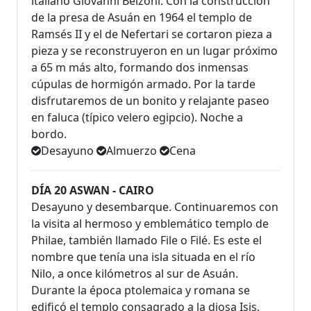
italiano Giovanni Belzoni. Con la construcción
de la presa de Asuán en 1964 el templo de
Ramsés II y el de Nefertari se cortaron pieza a
pieza y se reconstruyeron en un lugar próximo
a 65 m más alto, formando dos inmensas
cúpulas de hormigón armado. Por la tarde
disfrutaremos de un bonito y relajante paseo
en faluca (típico velero egipcio). Noche a
bordo.
Desayuno
Almuerzo
Cena
DÍA 20 ASWAN - CAIRO
Desayuno y desembarque. Continuaremos con
la visita al hermoso y emblemático templo de
Philae, también llamado File o Filé. Es este el
nombre que tenía una isla situada en el río
Nilo, a once kilómetros al sur de Asuán.
Durante la época ptolemaica y romana se
edificó el templo consagrado a la diosa Isis.