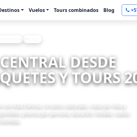
Destinos
Vuelos
Tours combinados
Blog
+5
 cotización
Chat
A CENTRAL DESDE
QUETES Y TOURS 2
con Asia Central, circuitos culturales, rutas por Asia y
onibles, precios por persona, duración, hoteles, vuelos
Colombia.