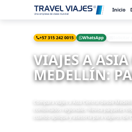
Inicio
+57 315 242 0015
WhatsApp
Solicitar
Inicio
Viajes
Asia Central desde Medellín
VIAJES A ASI
MEDELLÍN: PA
2 paquetes disponibles
Compara viajes a Asia Central desde Medellín 
combinados regionales. Revisa paquetes disp
cuando aplique y asesoría para viajeros de 