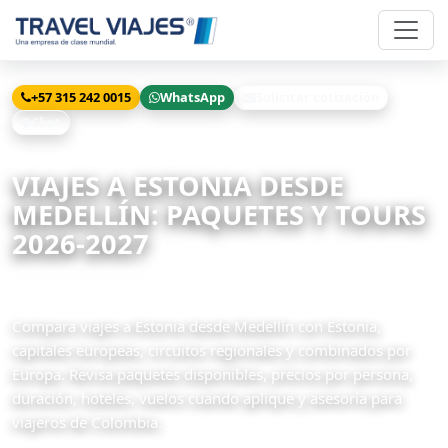
+57 315 242 0015
WhatsApp
Solicitar cotización
Chat
Inicio
Viajes
Estonia desde Medellín
VIAJES A ESTONIA DESDE
MEDELLÍN: PAQUETES Y TOURS
2026-2027
3 paquetes disponibles
Compara viajes a Estonia desde Medellín con Estonia,
capitales europeas, circuitos regionales y combinados por
Europa. Revisa paquetes disponibles, precios por persona,
duración, hoteles, vuelos cuando aplique y asesoría para
viajeros de Colombia.