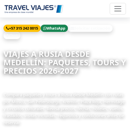
+57 315 242 0015
WhatsApp
Solicitar cotización
Chat
Inicio
Viajes
Rusia desde Medellín
VIAJES A RUSIA DESDE
MEDELLÍN: PAQUETES, TOURS Y
PRECIOS 2026-2027
11 paquetes disponibles
Compara paquetes y tours a Rusia desde Medellín con rutas
por Moscú, San Petersburgo, Kremlin, Plaza Roja, Hermitage
y circuitos culturales. Revisa precios, fechas, hoteles, vuelos,
traslados, visitas incluidas, requisitos y condiciones antes de
reservar.