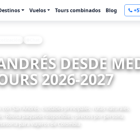
Destinos
Vuelos
Tours combinados
Blog
+5
 cotización
Chat
 ANDRÉS DESDE ME
OURS 2026-2027
con San Andrés, ciudades principales, rutas naturales,
s. Revisa paquetes disponibles, precios por persona,
asesoría para viajeros de Colombia.