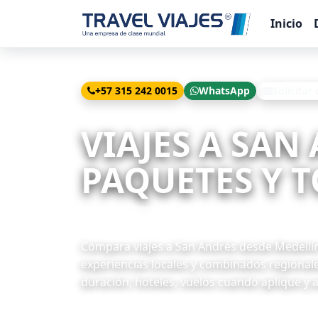
Inicio
+57 315 242 0015
WhatsApp
Solicitar
Inicio
Viajes
San Andrés desde Medellín
VIAJES A SAN
PAQUETES Y T
5 paquetes disponibles
Compara viajes a San Andrés desde Medellín 
experiencias locales y combinados regionale
duración, hoteles, vuelos cuando aplique y 