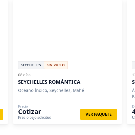
SEYCHELLES
SIN VUELO
08 días
1
SEYCHELLES ROMÁNTICA
S
Océano Índico, Seychelles, Mahé
Á
K
Precio
D
Cotizar
VER PAQUETE
Precio bajo solicitud
U