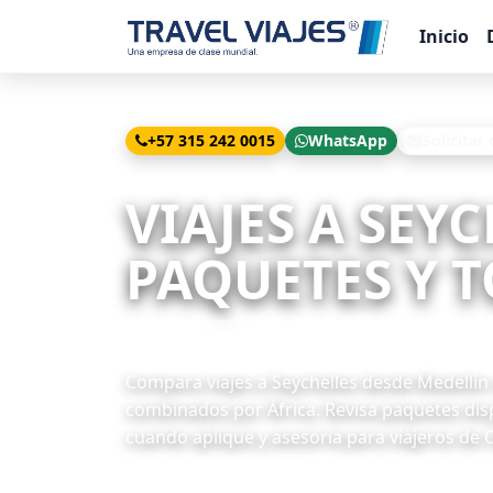
Inicio
+57 315 242 0015
WhatsApp
Solicitar
Inicio
Viajes
Seychelles desde Medellín
VIAJES A SEY
PAQUETES Y T
3 paquetes disponibles
Compara viajes a Seychelles desde Medellín c
combinados por África. Revisa paquetes disp
cuando aplique y asesoría para viajeros de 