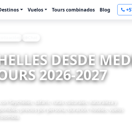
Destinos
Vuelos
Tours combinados
Blog
+5
 cotización
Chat
CHELLES DESDE MED
OURS 2026-2027
on Seychelles, safaris, rutas culturales, naturaleza y
onibles, precios por persona, duración, hoteles, vuelos
Colombia.