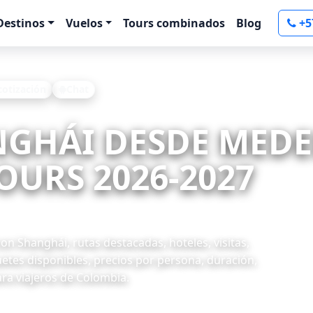
Destinos
Vuelos
Tours combinados
Blog
+5
 cotización
Chat
NGHÁI DESDE MEDE
OURS 2026-2027
n Shanghái, rutas destacadas, hoteles, visitas,
uetes disponibles, precios por persona, duración,
ara viajeros de Colombia.