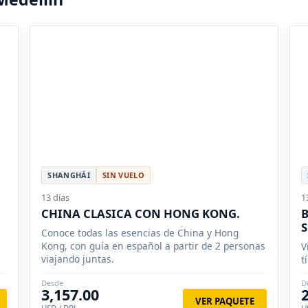
SHANGHÁI
SIN VUELO
13 días
1
CHINA CLASICA CON HONG KONG.
B
S
Conoce todas las esencias de China y Hong
Kong, con guía en español a partir de 2 personas
V
viajando juntas.
t
Desde
D
3,157.00
VER PAQUETE