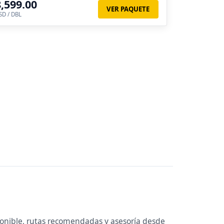
8,599.00
VER PAQUETE
SD / DBL
ponible, rutas recomendadas y asesoría desde