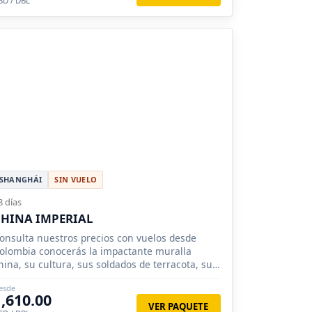
SD / DBL
SHANGHÁI
SIN VUELO
8 días
HINA IMPERIAL
onsulta nuestros precios con vuelos desde
olombia conocerás la impactante muralla
hina, su cultura, sus soldados de terracota, sus
agodas.
esde
1,610.00
VER PAQUETE