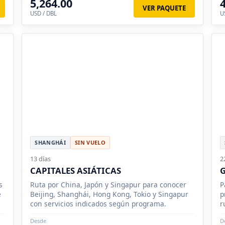
5,264.00
VER PAQUETE
USD / DBL
U
SHANGHÁI
SIN VUELO
13 días
2
CAPITALES ASIÁTICAS
G
s
Ruta por China, Japón y Singapur para conocer
P
e
Beijing, Shanghái, Hong Kong, Tokio y Singapur
p
con servicios indicados según programa.
r
Desde
D