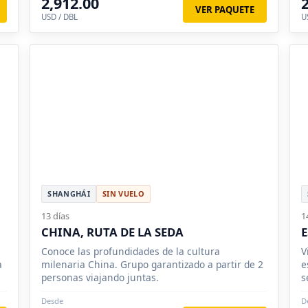
2,912.00
VER PAQUETE
USD / DBL
U
SHANGHÁI
SIN VUELO
13 días
1
CHINA, RUTA DE LA SEDA
E
Conoce las profundidades de la cultura
V
a
milenaria China. Grupo garantizado a partir de 2
e
personas viajando juntas.
s
Desde
D