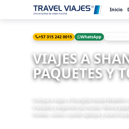
Inicio
+57 315 242 0015
WhatsApp
Solicitar
Inicio
Viajes
Shanghái desde Medellín
VIAJES A SHA
PAQUETES Y T
15 paquetes disponibles
Compara viajes a Shanghái desde Medellín co
traslados y experiencias locales. Revisa paq
hoteles, vuelos cuando aplique y asesoría p