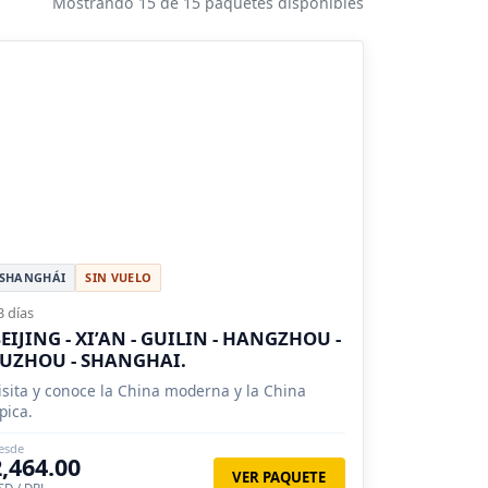
Mostrando 15 de 15 paquetes disponibles
SHANGHÁI
SIN VUELO
3 días
EIJING - XI’AN - GUILIN - HANGZHOU -
UZHOU - SHANGHAI.
isita y conoce la China moderna y la China
ípica.
esde
2,464.00
VER PAQUETE