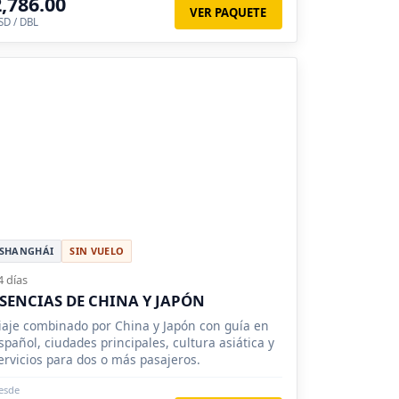
2,786.00
VER PAQUETE
SD / DBL
SHANGHÁI
SIN VUELO
4 días
SENCIAS DE CHINA Y JAPÓN
iaje combinado por China y Japón con guía en
spañol, ciudades principales, cultura asiática y
ervicios para dos o más pasajeros.
esde