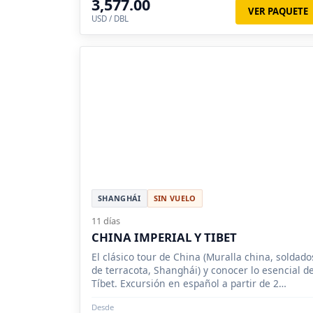
3,577.00
VER PAQUETE
USD / DBL
SHANGHÁI
SIN VUELO
11 días
CHINA IMPERIAL Y TIBET
El clásico tour de China (Muralla china, soldado
de terracota, Shanghái) y conocer lo esencial d
Tíbet. Excursión en español a partir de 2
personas.
Desde