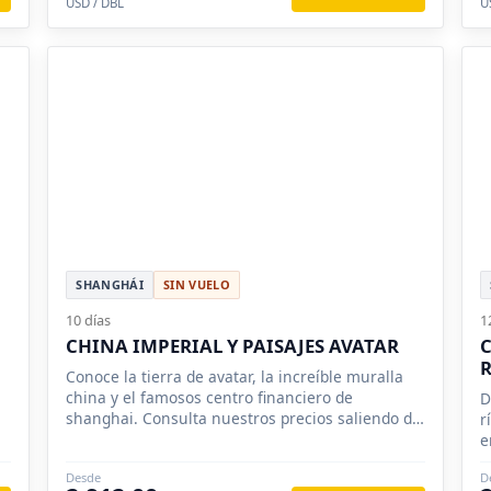
USD / DBL
U
SHANGHÁI
SIN VUELO
10 días
1
CHINA IMPERIAL Y PAISAJES AVATAR
C
R
Conoce la tierra de avatar, la increíble muralla
china y el famosos centro financiero de
D
shanghai. Consulta nuestros precios saliendo de
r
Colombia
e
Desde
D