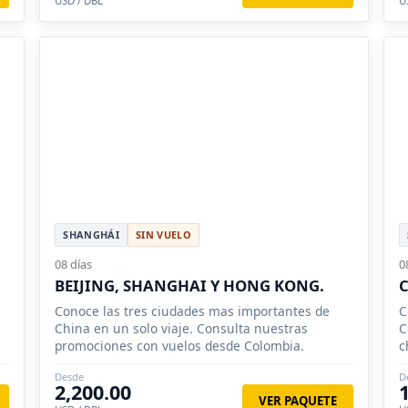
USD / DBL
U
SHANGHÁI
SIN VUELO
08 días
0
BEIJING, SHANGHAI Y HONG KONG.
C
Conoce las tres ciudades mas importantes de
C
China en un solo viaje. Consulta nuestras
C
promociones con vuelos desde Colombia.
c
p
Desde
D
2,200.00
VER PAQUETE