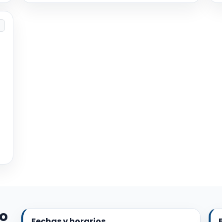
o
io
Fechas y horarios