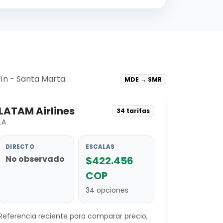
ín - Santa Marta.
MDE → SMR
LATAM Airlines
34 tarifas
LA
DIRECTO
ESCALAS
No observado
$422.456
COP
34 opciones
Referencia reciente para comparar precio,