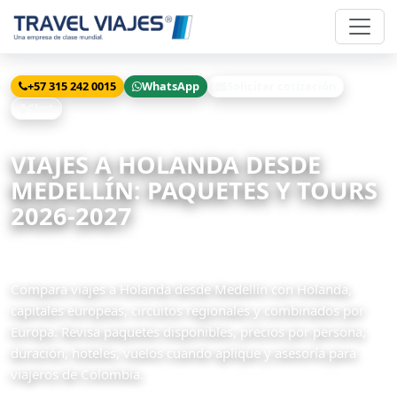
+57 315 242 0015
WhatsApp
Solicitar cotización
Chat
Inicio
Viajes
Holanda desde Medellín
VIAJES A HOLANDA DESDE
MEDELLÍN: PAQUETES Y TOURS
2026-2027
33 paquetes disponibles
Compara viajes a Holanda desde Medellín con Holanda,
capitales europeas, circuitos regionales y combinados por
Europa. Revisa paquetes disponibles, precios por persona,
duración, hoteles, vuelos cuando aplique y asesoría para
viajeros de Colombia.