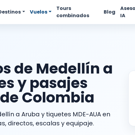
Tours
Aseso
Destinos
Vuelos
Blog
combinados
IA
s de Medellín a
es y pasajes
de Colombia
llín a Aruba y tiquetes MDE-AUA en
s, directos, escalas y equipaje.