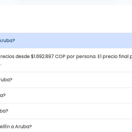
 Aruba?
cios desde $1.692.897 COP por persona. El precio final 
.
Aruba?
ba?
uba?
ellín a Aruba?