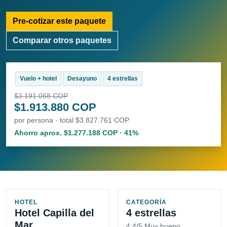
Pre-cotizar este paquete
Comparar otros paquetes
Vuelo + hotel
Desayuno
4 estrellas
$3.191.068 COP
$1.913.880 COP
por persona · total $3.827.761 COP
Ahorro aprox. $1.277.188 COP · 41%
HOTEL
CATEGORÍA
Hotel Capilla del
4 estrellas
Mar
4.4/5 Muy bueno