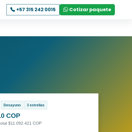
+57 315 242 0015
Cotizar paquete
Desayuno
3 estrellas
10 COP
 total $11.092.421 COP