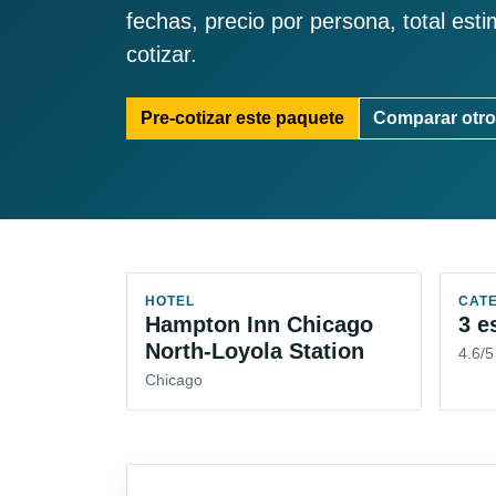
fechas, precio por persona, total est
cotizar.
Pre-cotizar este paquete
Comparar otro
HOTEL
CAT
Hampton Inn Chicago
3 e
North-Loyola Station
4.6/5
Chicago