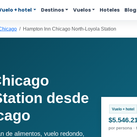
Vuelo + hotel
Destinos
Vuelos
Hoteles
Blog
 Chicago
Hampton Inn Chicago North-Loyola Station
Chicago
Station desde
Vuelo + hotel
icago
$5.546.2
por persona ·
an de alimentos, vuelo redondo,