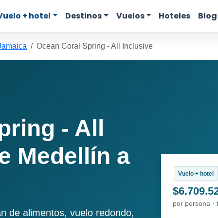
Vuelo + hotel
Destinos
Vuelos
Hoteles
Blog
 Jamaica
Ocean Coral Spring - All Inclusive
ring - All
e Medellín a
Vuelo + hotel
$6.709.5
por persona ·
an de alimentos, vuelo redondo,