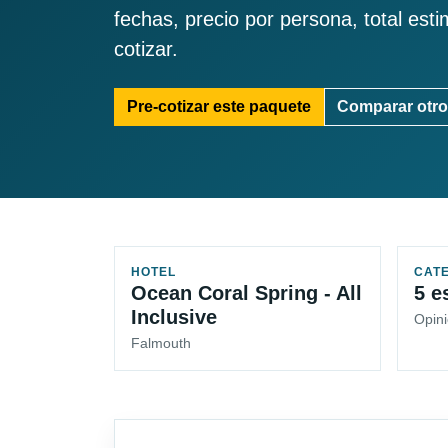
fechas, precio por persona, total est
cotizar.
Pre-cotizar este paquete
Comparar otro
HOTEL
CAT
Ocean Coral Spring - All
5 e
Inclusive
Opini
Falmouth