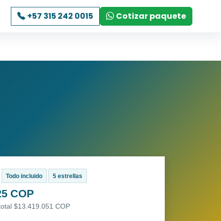
+57 315 242 0015
Cotizar paquete
Todo incluido
5 estrellas
25 COP
 total $13.419.051 COP