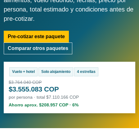
alimentos, vuelo redondo, fechas, precio por
persona, total estimado y condiciones antes de
pre-cotizar.
Pre-cotizar este paquete
Comparar otros paquetes
Vuelo + hotel
Solo alojamiento
4 estrellas
$3.764.040 COP
$3.555.083 COP
por persona · total $7.110.166 COP
Ahorro aprox. $208.957 COP · 6%