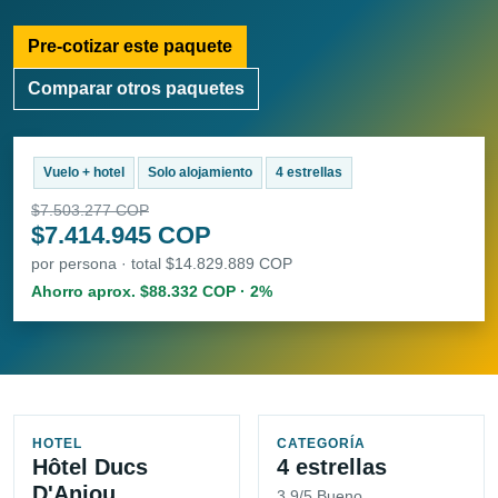
Pre-cotizar este paquete
Comparar otros paquetes
Vuelo + hotel
Solo alojamiento
4 estrellas
$7.503.277 COP
$7.414.945 COP
por persona · total $14.829.889 COP
Ahorro aprox. $88.332 COP · 2%
HOTEL
CATEGORÍA
Hôtel Ducs
4 estrellas
D'Anjou
3.9/5 Bueno