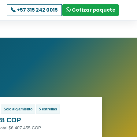
+57 315 242 0015
Cotizar paquete
Solo alojamiento
5 estrellas
28 COP
 total $6.407.455 COP