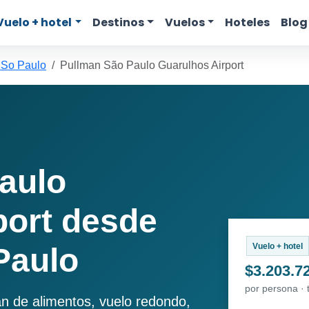
Vuelo + hotel
Destinos
Vuelos
Hoteles
Blog
 So Paulo
Pullman São Paulo Guarulhos Airport
aulo
port desde
Vuelo + hotel
Paulo
$3.203.7
por persona ·
an de alimentos, vuelo redondo,