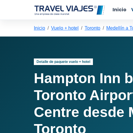
Inicio
Inicio
Vuelo + hotel
Toronto
Medellín a T
Detalle de paquete vuelo + hotel
Hampton Inn b
Toronto Airpor
Centre desde 
Toronto