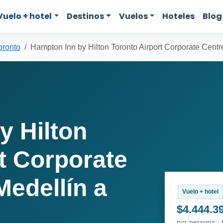
Vuelo + hotel
Destinos
Vuelos
Hoteles
Blog
oronto
Hampton Inn by Hilton Toronto Airport Corporate Centr
y Hilton
t Corporate
Medellín a
Vuelo + hotel
$4.444.3
por persona ·