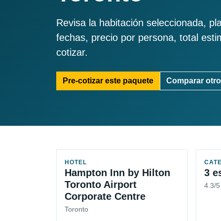
Revisa la habitación seleccionada, pl
fechas, precio por persona, total est
cotizar.
Pre-cotizar este paquete
Comparar otro
HOTEL
CAT
Hampton Inn by Hilton
3 e
Toronto Airport
4.3/
Corporate Centre
Toronto