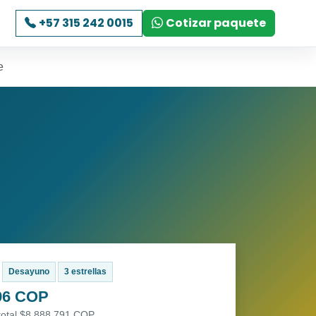
+57 315 242 0015
Cotizar paquete
e
Desayuno
3 estrellas
96 COP
 total $8.888.791 COP