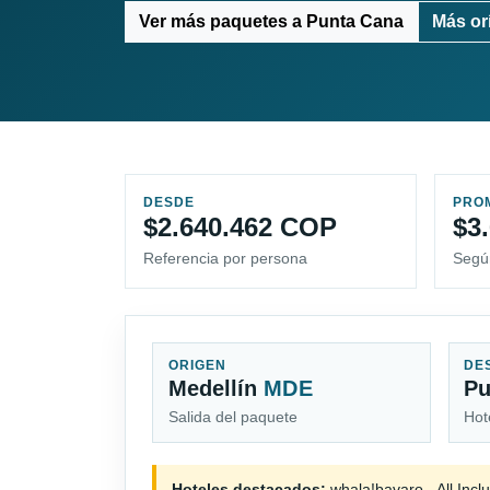
Ver más paquetes a Punta Cana
Más or
DESDE
PRO
$2.640.462 COP
$3
Referencia por persona
Segú
ORIGEN
DE
Medellín
MDE
Pu
Salida del paquete
Hot
Hoteles destacados:
whala!bavaro - All Incl