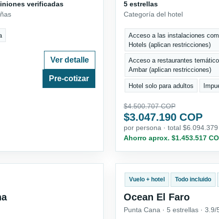
iniones verificadas
5 estrellas
eñas
Categoría del hotel
a
Acceso a las instalaciones com
Hotels (aplican restricciones)
Ver detalle
Acceso a restaurantes temático
Ambar (aplican restricciones)
Pre-cotizar
Hotel solo para adultos
Impue
$4.500.707 COP
$3.047.190 COP
por persona · total $6.094.37
Ahorro aprox. $1.453.517 CO
Vuelo + hotel
Todo incluido
na
Ocean El Faro
Punta Cana · 5 estrellas · 3.9