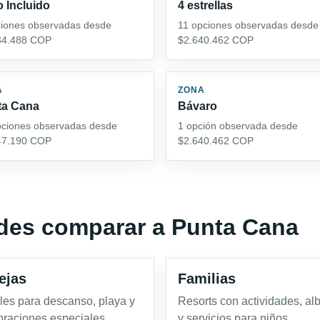
 Incluido
4 estrellas
ciones observadas desde
11 opciones observadas desde
34.488 COP
$2.640.462 COP
A
ZONA
ta Cana
Bávaro
pciones observadas desde
1 opción observada desde
47.190 COP
$2.640.462 COP
edes comparar a Punta Cana
ejas
Familias
les para descanso, playa y
Resorts con actividades, al
braciones especiales.
y servicios para niños.