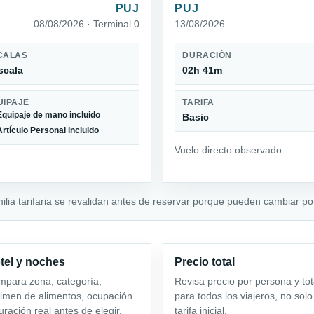
PUJ
PUJ
08/08/2026 · Terminal 0
13/08/2026
CALAS
DURACIÓN
scala
02h 41m
UIPAJE
TARIFA
Equipaje de mano incluido
Basic
Artículo Personal incluido
Vuelo directo observado
milia tarifaria se revalidan antes de reservar porque pueden cambiar por
tel y noches
Precio total
para zona, categoría,
Revisa precio por persona y tot
imen de alimentos, ocupación
para todos los viajeros, no solo
uración real antes de elegir.
tarifa inicial.