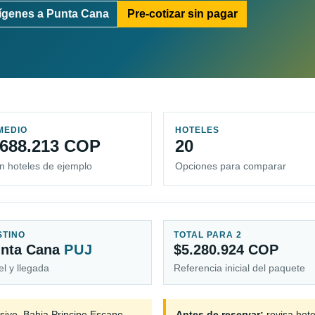
ígenes a Punta Cana
Pre-cotizar sin pagar
MEDIO
HOTELES
.688.213 COP
20
n hoteles de ejemplo
Opciones para comparar
STINO
TOTAL PARA 2
nta Cana
PUJ
$5.280.924 COP
el y llegada
Referencia inicial del paquete
usive, Bahia Principe Escape
Antes de reservar:
revisa hote