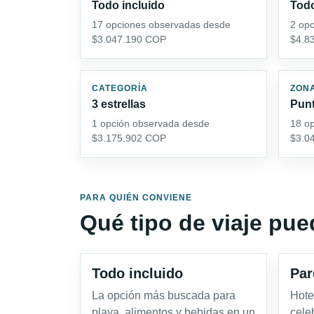
Todo incluido
Todo
17 opciones observadas desde
2 op
$3.047.190 COP
$4.8
CATEGORÍA
ZON
3 estrellas
Pun
1 opción observada desde
18 o
$3.175.902 COP
$3.0
PARA QUIÉN CONVIENE
Qué tipo de viaje pu
Todo incluido
Par
La opción más buscada para
Hote
playa, alimentos y bebidas en un
cele