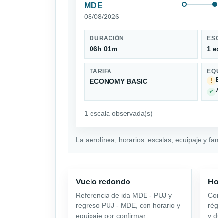
MDE
08/08/2026
DURACIÓN
ES
06h 01m
1 e
TARIFA
EQ
ECONOMY BASIC
!
✓
1 escala observada(s)
La aerolínea, horarios, escalas, equipaje y fa
Vuelo redondo
Ho
Referencia de ida MDE - PUJ y
Com
regreso PUJ - MDE, con horario y
rég
equipaje por confirmar.
y d